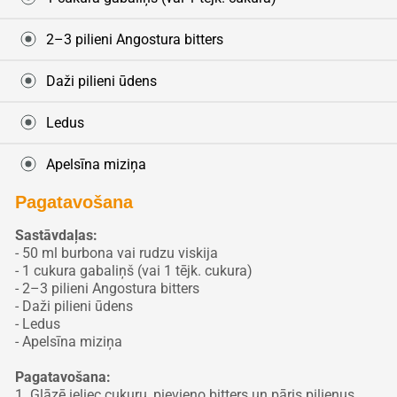
2–3 pilieni Angostura bitters
Daži pilieni ūdens
Ledus
Apelsīna miziņa
Pagatavošana
Sastāvdaļas:
- 50 ml burbona vai rudzu viskija
- 1 cukura gabaliņš (vai 1 tējk. cukura)
- 2–3 pilieni Angostura bitters
- Daži pilieni ūdens
- Ledus
- Apelsīna miziņa
Pagatavošana:
1. Glāzē ieliec cukuru, pievieno bitters un pāris pilienus