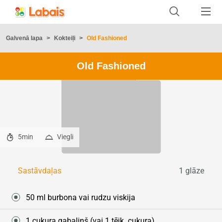
Galvenā lapa
>
Kokteiļi
>
Old Fashioned
Old Fashioned
5min
Viegli
1 glāze
Sastāvdaļas
50 ml burbona vai rudzu viskija
1 cukura gabaliņš (vai 1 tējk. cukura)