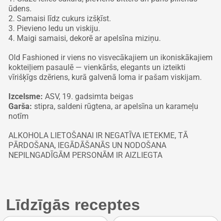
ūdens.
2. Samaisi līdz cukurs izšķīst.
3. Pievieno ledu un viskiju.
4. Maigi samaisi, dekorē ar apelsīna miziņu.
Old Fashioned
ir viens no visvecākajiem un ikoniskākajiem
kokteiļiem pasaulē — vienkāršs, elegants un izteikti
vīrišķīgs dzēriens, kurā galvenā loma ir pašam viskijam.
Izcelsme:
ASV, 19. gadsimta beigas
Garša:
stipra, saldeni rūgtena, ar apelsīna un karameļu
notīm
ALKOHOLA LIETOŠANAI IR NEGATĪVA IETEKME, TĀ
PĀRDOŠANA, IEGĀDĀŠANĀS UN NODOŠANA
NEPILNGADĪGĀM PERSONĀM IR AIZLIEGTA
Līdzīgās receptes