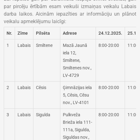
par pircēju ērtībām esam veikuši izmaiņas veikalu Labais
darba laikos. Aicinām iepazīties ar informāciju un plānot
veikalu apmeklējumu laicīgi:
Nr.
Zīme
Pilsēta
Adrese
24.12.2025.
25.12
1
Labais
Smiltene
Mazā Jaunā
8:00-20:00
11:00
iela 12,
Smiltene,
Smiltenes nov.,
LV-4729
2
Labais
Cēsis
Ģimnāzijas iela
8:00-20:00
11:00
5, Cēsis, Cēsu
nov., LV-4101
3
Labais
Sigulda
Pulkveža
8:00-20:00
11:00
Brieža iela 111-
111a, Sigulda,
Siguldas nov.,