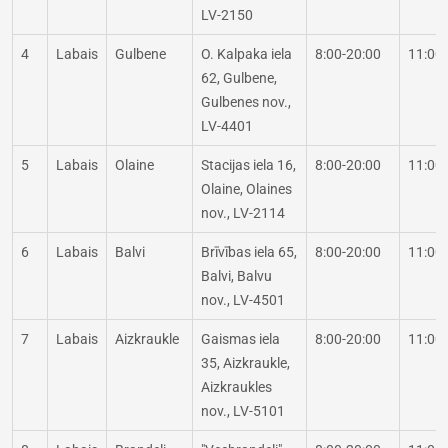
LV-2150
4
Labais
Gulbene
O. Kalpaka iela
8:00-20:00
11:00
62, Gulbene,
Gulbenes nov.,
LV-4401
5
Labais
Olaine
Stacijas iela 16,
8:00-20:00
11:00
Olaine, Olaines
nov., LV-2114
6
Labais
Balvi
Brīvības iela 65,
8:00-20:00
11:00
Balvi, Balvu
nov., LV-4501
7
Labais
Aizkraukle
Gaismas iela
8:00-20:00
11:00
35, Aizkraukle,
Aizkraukles
nov., LV-5101