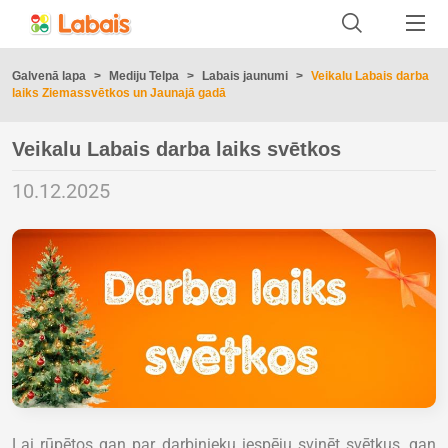
Galvenā lapa
>
Mediju Telpa
>
Labais jaunumi
>
Veikalu Labais darba
laiks Ziemassvētkos un Jaunajā gadā
Veikalu Labais darba laiks svētkos
10.12.2025
Lai rūpētos gan par darbinieku iespēju svinēt svētkus, gan