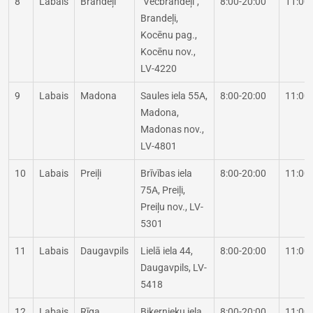
8
Labais
Brandeļi
"Vecbrandeļi",
8:00-20:00
11:00
Brandeļi,
Kocēnu pag.,
Kocēnu nov.,
LV-4220
9
Labais
Madona
Saules iela 55A,
8:00-20:00
11:00
Madona,
Madonas nov.,
LV-4801
10
Labais
Preiļi
Brīvības iela
8:00-20:00
11:00
75A, Preiļi,
Preiļu nov., LV-
5301
11
Labais
Daugavpils
Lielā iela 44,
8:00-20:00
11:00
Daugavpils, LV-
5418
12
Labais
Rīga
Biķernieku iela
8:00-20:00
11:00