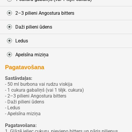
2–3 pilieni Angostura bitters
Daži pilieni ūdens
Ledus
Apelsīna miziņa
Pagatavošana
Sastāvdaļas:
- 50 ml burbona vai rudzu viskija
- 1 cukura gabaliņš (vai 1 tējk. cukura)
- 2–3 pilieni Angostura bitters
- Daži pilieni ūdens
- Ledus
- Apelsīna miziņa
Pagatavošana:
1. Glāzē ieliec cukuru, pievieno bitters un pāris pilienus