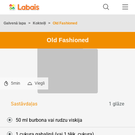
Galvenā lapa
>
Kokteiļi
>
Old Fashioned
Old Fashioned
5min
Viegli
1 glāze
Sastāvdaļas
50 ml burbona vai rudzu viskija
1 cukura gabaliņš (vai 1 tējk. cukura)