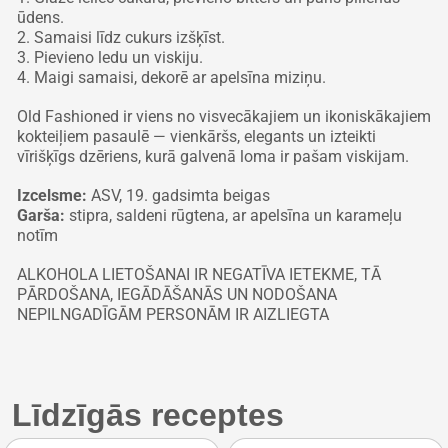
ūdens.
2. Samaisi līdz cukurs izšķīst.
3. Pievieno ledu un viskiju.
4. Maigi samaisi, dekorē ar apelsīna miziņu.
Old Fashioned
ir viens no visvecākajiem un ikoniskākajiem
kokteiļiem pasaulē — vienkāršs, elegants un izteikti
vīrišķīgs dzēriens, kurā galvenā loma ir pašam viskijam.
Izcelsme:
ASV, 19. gadsimta beigas
Garša:
stipra, saldeni rūgtena, ar apelsīna un karameļu
notīm
ALKOHOLA LIETOŠANAI IR NEGATĪVA IETEKME, TĀ
PĀRDOŠANA, IEGĀDĀŠANĀS UN NODOŠANA
NEPILNGADĪGĀM PERSONĀM IR AIZLIEGTA
Līdzīgās receptes